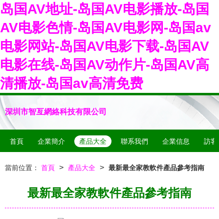
岛国AV地址-岛国AV电影播放-岛国
AV电影色情-岛国AV电影网-岛国av
电影网站-岛国AV电影下载-岛国AV
电影在线-岛国AV动作片-岛国AV高
清播放-岛国av高清免费
深圳市智亙網絡科技有限公司
首頁
企業簡介
產品大全
聯系我們
企業信息
訪客
>
>
當前位置：
首頁
產品大全
最新最全家教軟件產品參考指南
最新最全家教軟件產品參考指南