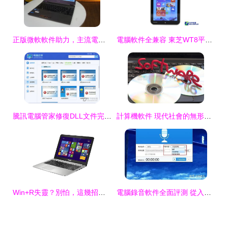
正版微軟軟件助力，主流電腦廠商展示卓越性能與安全體驗
電腦軟件全兼容 東芝WT8平板，京東現售1999元
騰訊電腦管家修復DLL文件完整指南
計算機軟件 現代社會的無形引擎
Win+R失靈？別怕，這幾招教你輕松解決運行窗口打不開的煩惱！
電腦錄音軟件全面評測 從入門到專業，總有一款適合你