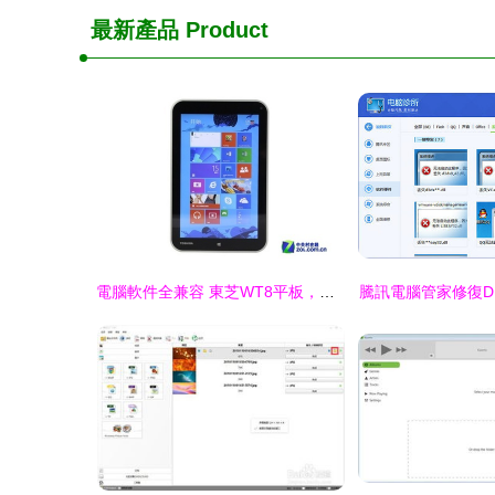
最新產品
Product
電腦軟件全兼容 東芝WT8平板，京東現售1999元
騰訊電腦管家修復D