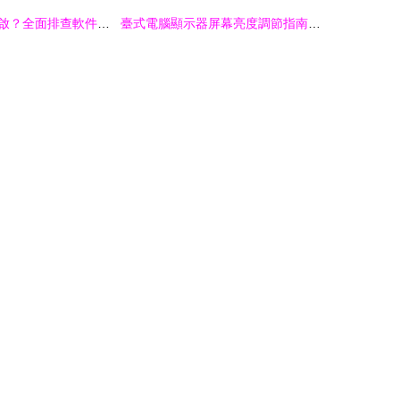
電腦總是自動重啟？全面排查軟件與系統問題
臺式電腦顯示器屏幕亮度調節指南 硬件與軟件雙管齊下