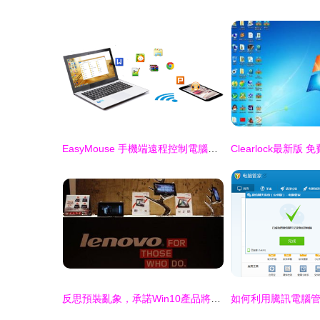
EasyMouse 手機端遠程控制電腦的優雅選擇
反思預裝亂象，承諾Win10產品將剔除不必要軟件 電腦行業的自我革新