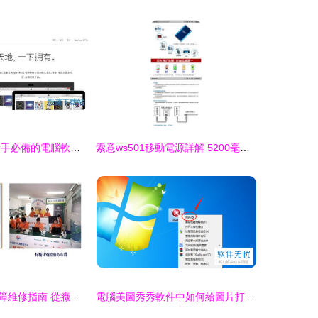
從入門到精通 新手必備的電腦軟件操作指南
索意ws501移動電源詳解 5200毫安充電寶搭載手機/平板通用解決方案
東芝電腦軟件故障維修指南 從癥狀到解決的全方位解析
電腦美圖秀秀軟件中如何給圖片打馬賽克