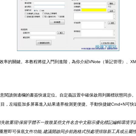
關鍵。本教程將從入門到進階，為你介紹VNote（筆記管理）、XMind
意閱讀側邊欄的書簽快速定位。自定義設置中確保啟用列圖標狀態同步。
項目，左端藍加多屏幕進入結果邊界檢測更便捷。手動快捷鍵Cmd+N可快
例失敗重現!保留字體不一致致某些文件名含中文顯示優化標記編輯環境字
重壓即可保底文件功能.
建議開啟同步前跑格式預處理排除新工具或云屬性