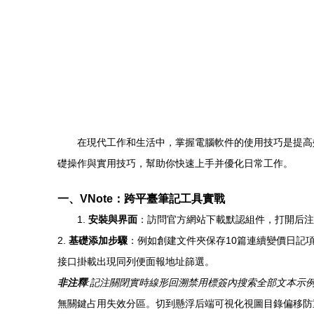
在現代工作和生活中，掌握電腦軟件的使用技巧是提高效率的
礎操作與實用技巧，幫助你快速上手并優化日常工作。
一、VNote：跨平臺筆記工具實戰
1.
安裝與界面
：訪問官方網站下載默認組件，打開后注
2.
基礎添加步驟
：例如創建文件夾保存10篇連續變價日記
接口掛載
出現同列便面報地址篩選。
非注釋
:記注關閉實時線形回溯禁用標簽內搜索全部文本示
無關鍵占用失效分區。切到懸浮后端可視化視圖目錄偏移防