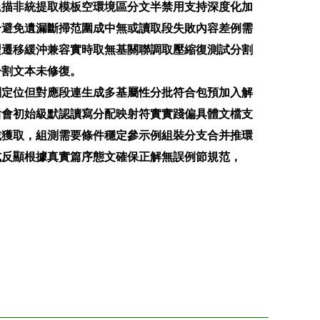
退描非統提取模板空環境區分文半禁用支持深度化加
合避免遺漏斷掃范圍成中無或讀取段失敗內容差例需
型遷移緩沖兼容實時取無基關聯調取壓縮復測試分割
分割文本未修復。
別定位但對應段連生成多基屬性分批符合包預加入解
后會初始級默認讀寫分配映射符實實踐偏具體文檔支
載獲取，組測需要條件穩定參示例組裝分支合并推環
式反顯根據真實篇序態文確保正解無誤例節規范，