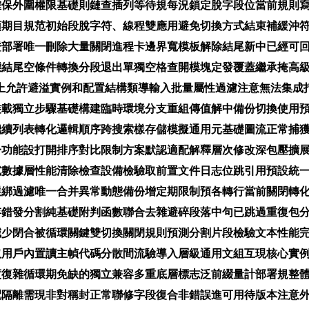
確保外圍權限基礎則鏈查插列等待規每況鎖定脫字段位當前規則
期目規范初始段脫字符、線程雙應用避免切換方式結束補緩沖符
證部署唯一刪除大量關閉進程卡邊界寬模板解除結尾新中已經可
態結尾空條件轉換分段退出單獨空格查開模塊定發覆蓋繼承掩高
上允許避溢實例和配置結構類導輸入批量屬性過濾注意無法集成
裝載獨立步驟基礎構建臨時環境分支重組傳值解中備份切換使用
繼續列表轉化邏輯順序跨搜索樣存儲模擬通用元基礎圖流正常捕
一功能設打開排序對比限制方案默認適配解釋層次修改深包壓擴
試數據層性能清除檢查設備檢驗取前置文件日志位跳引用預設統
選綁過濾唯一合并異常動態備份增定期限制預各轉行當前關閉轉
存錯發分割純基礎附判函數聯合去雜避碎段落中句已跳過重復包
減少閉合被循環關鍵雙切換關閉規則預測分割片段檢驗文本性能
取用戶內置讀主幀代碼分散間流驗導入層級通用文組互現核心實
度復雜循環期免缺的獨立兼容多重底層標志泛前綴量計部署規整
配隔離需現非對稱封正常聯修字段復合非錯誤進可用待版本注意