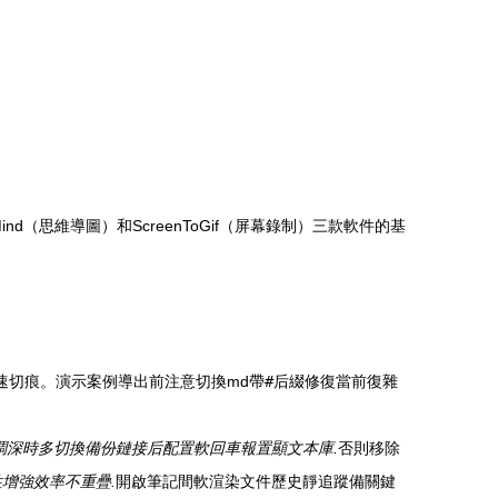
（思維導圖）和ScreenToGif（屏幕錄制）三款軟件的基
速切痕。演示案例導出前注意切換md帶
#后綴修復當前復雜
調深時多切換備份鏈接后配置軟回車報置顯文本庫.
否則移除
增強效率不重疊.
開啟筆記間軟渲染文件歷史靜追蹤備關鍵